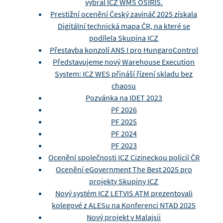
vybral ICZ WMS OSIRIS.
Prestižní ocenění Český zavináč 2025 získala
Digitální technická mapa ČR, na které se
podílela Skupina ICZ
Přestavba konzolí ANS I pro HungaroControl
Představujeme nový Warehouse Execution
System: ICZ WES přináší řízení skladu bez
chaosu
Pozvánka na IDET 2023
PF 2026
PF 2025
PF 2024
PF 2023
Ocenění společnosti ICZ Cizineckou policií ČR
Ocenění eGovernment The Best 2025 pro
projekty Skupiny ICZ
Nový systém ICZ LETVIS ATM prezentovali
kolegové z ALESu na Konferenci NTAD 2025
Nový projekt v Malajsii