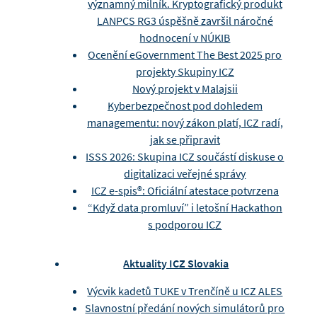
významný milník. Kryptografický produkt
LANPCS RG3 úspěšně završil náročné
hodnocení v NÚKIB
Ocenění eGovernment The Best 2025 pro
projekty Skupiny ICZ
Nový projekt v Malajsii
Kyberbezpečnost pod dohledem
managementu: nový zákon platí, ICZ radí,
jak se připravit
ISSS 2026: Skupina ICZ součástí diskuse o
digitalizaci veřejné správy
ICZ e-spis®: Oficiální atestace potvrzena
“Když data promluví” i letošní Hackathon
s podporou ICZ
Aktuality ICZ Slovakia
Výcvik kadetů TUKE v Trenčíně u ICZ ALES
Slavnostní předání nových simulátorů pro