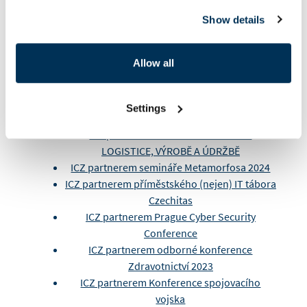
ICZ zlatým partnerem konference e-
Government 2022
Show details
ICZ ve spolupráci se Zebrou vytvořili tiskové
řešení pro zdravotnictví
Allow all
ICZ součástí Bakalářské konference 2022
ICZ podpořila nové album Anny Julie
Slováčkové
Settings
ICZ podpořila Global Game Jam
ICZ partnerem seminářů INOVACE V
LOGISTICE, VÝROBĚ A ÚDRŽBĚ
ICZ partnerem semináře Metamorfosa 2024
ICZ partnerem příměstského (nejen) IT tábora
Czechitas
ICZ partnerem Prague Cyber Security
Conference
ICZ partnerem odborné konference
Zdravotnictví 2023
ICZ partnerem Konference spojovacího
vojska