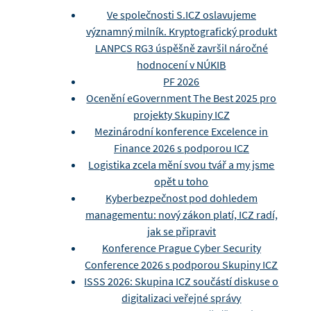
Ve společnosti S.ICZ oslavujeme
významný milník. Kryptografický produkt
LANPCS RG3 úspěšně završil náročné
hodnocení v NÚKIB
PF 2026
Ocenění eGovernment The Best 2025 pro
projekty Skupiny ICZ
Mezinárodní konference Excelence in
Finance 2026 s podporou ICZ
Logistika zcela mění svou tvář a my jsme
opět u toho
Kyberbezpečnost pod dohledem
managementu: nový zákon platí, ICZ radí,
jak se připravit
Konference Prague Cyber Security
Conference 2026 s podporou Skupiny ICZ
ISSS 2026: Skupina ICZ součástí diskuse o
digitalizaci veřejné správy