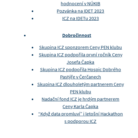
hodnocení v NÚKIB
Pozvánka na IDET 2023
ICZ na IDETu 2023
Dobročinnost
Skupina ICZ sponzorem Ceny PEN klubu
Skupina ICZ podpořila první ročník Ceny
Josefa Čapka
Skupina ICZ podpořila Hospic Dobrého
Pastýře v Čerčanech
Skupina ICZ dlouholetým partnerem Ceny
PEN klubu
Nadační fond ICZ je hrdým partnerem
Ceny Karla Čapka
“Když data promluví” i letošní Hackathon
s podporou ICZ