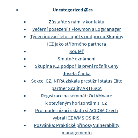
Uncategorized @cs
Zůstaňte s námi v kontaktu
Večerní posezení s Flowmon a LogManager
Týden inovací letos opět s podporou Skupiny
ICZ jako stříbrného partnera
Soutěž
Smutné oznámení
Skupina ICZ podpořila první ročník Ceny
Josefa Čapka
Sekce ICZ.INFRA získala prestižní status Elite
partner Scality ARTESCA
Registrace na seminář: Od VMware
k otevřeným horizontům s ICZ
Pro modernizaci skladu si ACCOM Czech
vybral ICZ WMS OSIRIS.
Pozvánka: Praktické přínosy Vulnerability
managementu