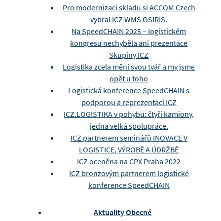
Pro modernizaci skladu si ACCOM Czech
vybral ICZ WMS OSIRIS.
Na SpeedCHAIN 2025 – logistickém
kongresu nechyběla ani prezentace
Skupiny ICZ
Logistika zcela mění svou tvář a my jsme
opět u toho
Logistická konference SpeedCHAIN s
podporou a reprezentací ICZ
ICZ.LOGISTIKA v pohybu: čtyři kamiony,
jedna velká spolupráce.
ICZ partnerem seminářů INOVACE V
LOGISTICE, VÝROBĚ A ÚDRŽBĚ
ICZ oceněna na CPX Praha 2022
ICZ bronzovým partnerem logistické
konference SpeedCHAIN
Aktuality Obecné