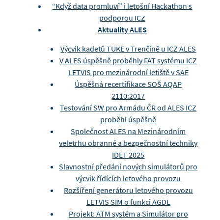
“Když data promluví” i letošní Hackathon s
podporou ICZ
Aktuality ALES
Výcvik kadetů TUKE v Trenčíně u ICZ ALES
V ALES úspěšně proběhly FAT systému ICZ
LETVIS pro mezinárodní letiště v SAE
Úspěšná recertifikace SOŠ AQAP
2110:2017
Testování SW pro Armádu ČR od ALES ICZ
proběhl úspěšně
Společnost ALES na Mezinárodním
veletrhu obranné a bezpečnostní techniky
IDET 2025
Slavnostní předání nových simulátorů pro
výcvik řídících letového provozu
Rozšíření generátoru letového provozu
LETVIS SIM o funkci AGDL
Projekt: ATM systém a Simulátor pro