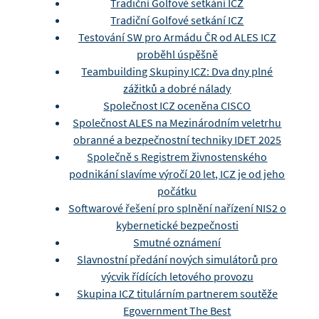
Tradiční Golfové setkání ICZ
Tradiční Golfové setkání ICZ
Testování SW pro Armádu ČR od ALES ICZ
proběhl úspěšně
Teambuilding Skupiny ICZ: Dva dny plné
zážitků a dobré nálady
Společnost ICZ oceněna CISCO
Společnost ALES na Mezinárodním veletrhu
obranné a bezpečnostní techniky IDET 2025
Společně s Registrem živnostenského
podnikání slavíme výročí 20 let, ICZ je od jeho
počátku
Softwarové řešení pro splnění nařízení NIS2 o
kybernetické bezpečnosti
Smutné oznámení
Slavnostní předání nových simulátorů pro
výcvik řídících letového provozu
Skupina ICZ titulárním partnerem soutěže
Egovernment The Best