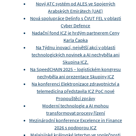
Nový ATC systém od ALES ve Spojených
Arabských Emirátech (UAE)
Nová spolupráce Delinfo s ČVUT FEL v oblasti
Cyber Defence
Nadační fond ICZ je hrdým partnerem Ceny
Karla Čapka
Na Týdnu inovací, největší akci v oblasti
technologických novinek a AI nechyběla ani
Skupina ICZ.
Na SpeedCHAIN 2025 – logistickém kongresu
nechyběla ani prezentace Skupiny ICZ
Na konferenci Elektronizace zdravotnictví a
telemedicína představila ICZ PoC nové
Propouštěcí zprávy
Moderní technologie a AI mohou
transformovat procesy řízení
Mezinárodní konference Excelence in Finance
2026 s podporou ICZ
Malajsijské královské letectvo ve společnosti