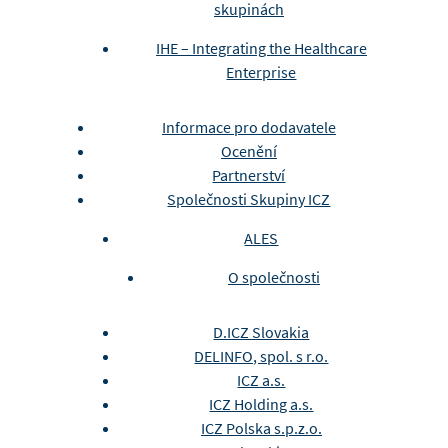
skupinách
IHE – Integrating the Healthcare
Enterprise
Informace pro dodavatele
Ocenění
Partnerství
Společnosti Skupiny ICZ
ALES
O společnosti
D.ICZ Slovakia
DELINFO, spol. s r.o.
ICZ a.s.
ICZ Holding a.s.
ICZ Polska s.p.z.o.