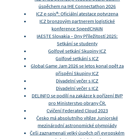
úspěchem na IHE Connectathon 2026
ICZ e-spis®: Oficiální atestace potvrzena
ICZ bronzovým partnerem logistické
konference SpeedCHAIN
IAESTE Slovakia – Dny Příležitostí 2025:
Setkání se studenty
Golfové setkání Skupiny ICZ
Golfové setkání s ICZ
Global Game Jam 2026 se letos konal opět za
přispění Skupiny ICZ
Divadelní večer s ICZ
Divadelní večer s ICZ
DELINFO se podílí na zakázce k pořízení BVP
pro Ministerstvo obrany ČR.
Cvičení Federated Cloud 2023
Česko má absolutního vítěze Juniorské
mezinárodní astronomické olympiády
Češi zaznamenali velký úspěch při evropském