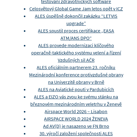
testování zdravotnických software
Celosvětový Global Game Jam letos opět v ICZ
ALES úspěšně dokončil zakázku “LETVIS
upgrade”
ALES spustil proces certifikace „EASA
ATM/ANS DPO“
ALES provede modernizaci klíčového
operačně-taktického systému velení a řízení
Vzdušných sil AČR
ALES oficiálním partnerem 23. ročníku
Mezinárodní konference protivzdušné obrany
na Univerzitě obrany v Brně
ALES na Aviatické pouti v Pardubicích
ALES a EIZO vás zvou ke svému stánku na
březnovém mezinárodním veletrhu v Ženevě
Airspace World 2026 – Lisabon
AIRSPACE WORLD 2024 ŽENEVA
Ad AV(D) je nasazeno ve FN Brno
30. výročí založení společnosti ALES