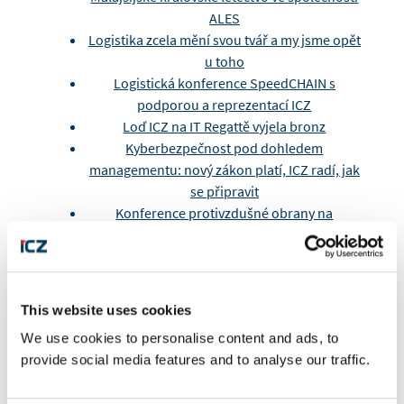
ALES
Logistika zcela mění svou tvář a my jsme opět
u toho
Logistická konference SpeedCHAIN s
podporou a reprezentací ICZ
Loď ICZ na IT Regattě vyjela bronz
Kyberbezpečnost pod dohledem
managementu: nový zákon platí, ICZ radí, jak
se připravit
Konference protivzdušné obrany na
Univerzitě obrany v Brně
Konference Prague Cyber Security
Conference 2026 s podporou Skupiny ICZ
Jednání AFCEA v ICZ
This website uses cookies
ISSS 2026: Skupina ICZ součástí diskuse o
We use cookies to personalise content and ads, to
digitalizaci veřejné správy
provide social media features and to analyse our traffic.
ICZ.LOGISTIKA v pohybu: čtyři kamiony, jedna
velká spolupráce.