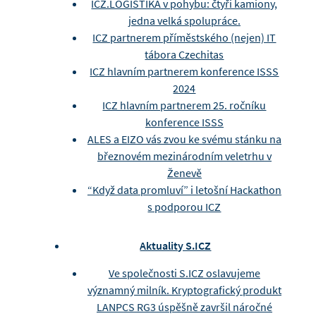
ICZ.LOGISTIKA v pohybu: čtyři kamiony,
jedna velká spolupráce.
ICZ partnerem příměstského (nejen) IT
tábora Czechitas
ICZ hlavním partnerem konference ISSS
2024
ICZ hlavním partnerem 25. ročníku
konference ISSS
ALES a EIZO vás zvou ke svému stánku na
březnovém mezinárodním veletrhu v
Ženevě
“Když data promluví” i letošní Hackathon
s podporou ICZ
Aktuality S.ICZ
Ve společnosti S.ICZ oslavujeme
významný milník. Kryptografický produkt
LANPCS RG3 úspěšně završil náročné