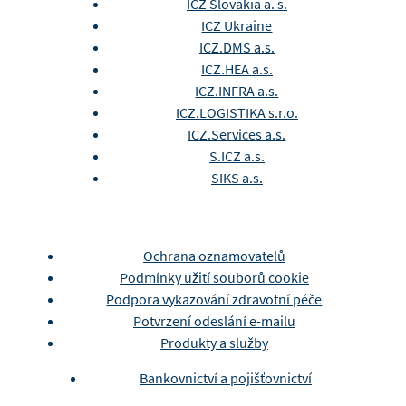
ICZ Slovakia a. s.
ICZ Ukraine
ICZ.DMS a.s.
ICZ.HEA a.s.
ICZ.INFRA a.s.
ICZ.LOGISTIKA s.r.o.
ICZ.Services a.s.
S.ICZ a.s.
SIKS a.s.
Ochrana oznamovatelů
Podmínky užití souborů cookie
Podpora vykazování zdravotní péče
Potvrzení odeslání e-mailu
Produkty a služby
Bankovnictví a pojišťovnictví