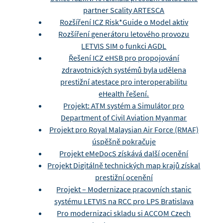
partner Scality ARTESCA
Rozšíření ICZ Risk*Guide o Model aktiv
Rozšíření generátoru letového provozu
LETVIS SIM o funkci AGDL
Řešení ICZ eHSB pro propojování
zdravotnických systémů byla udělena
prestižní atestace pro interoperabilitu
eHealth řešení.
Projekt: ATM systém a Simulátor pro
Department of Civil Aviation Myanmar
Projekt pro Royal Malaysian Air Force (RMAF)
úspěšně pokračuje
Projekt eMeDocS získává další ocenění
Projekt Digitálně technických map krajů získal
prestižní ocenění
Projekt – Modernizace pracovních stanic
systému LETVIS na RCC pro LPS Bratislava
Pro modernizaci skladu si ACCOM Czech