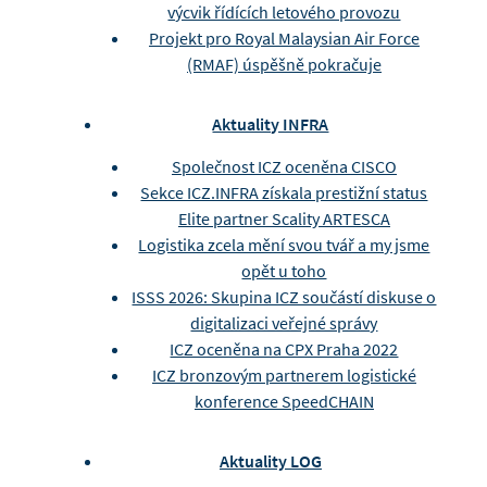
výcvik řídících letového provozu
Projekt pro Royal Malaysian Air Force
(RMAF) úspěšně pokračuje
Aktuality INFRA
Společnost ICZ oceněna CISCO
Sekce ICZ.INFRA získala prestižní status
Elite partner Scality ARTESCA
Logistika zcela mění svou tvář a my jsme
opět u toho
ISSS 2026: Skupina ICZ součástí diskuse o
digitalizaci veřejné správy
ICZ oceněna na CPX Praha 2022
ICZ bronzovým partnerem logistické
konference SpeedCHAIN
Aktuality LOG