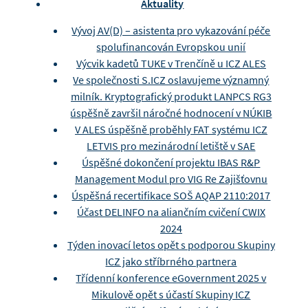
Aktuality
Vývoj AV(D) – asistenta pro vykazování péče
spolufinancován Evropskou unií
Výcvik kadetů TUKE v Trenčíně u ICZ ALES
Ve společnosti S.ICZ oslavujeme významný
milník. Kryptografický produkt LANPCS RG3
úspěšně završil náročné hodnocení v NÚKIB
V ALES úspěšně proběhly FAT systému ICZ
LETVIS pro mezinárodní letiště v SAE
Úspěšné dokončení projektu IBAS R&P
Management Modul pro VIG Re Zajišťovnu
Úspěšná recertifikace SOŠ AQAP 2110:2017
Účast DELINFO na aliančním cvičení CWIX
2024
Týden inovací letos opět s podporou Skupiny
ICZ jako stříbrného partnera
Třídenní konference eGovernment 2025 v
Mikulově opět s účastí Skupiny ICZ