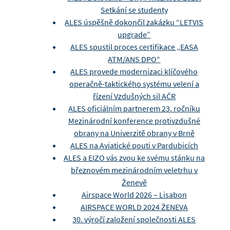
Setkání se studenty
ALES úspěšně dokončil zakázku “LETVIS
upgrade”
ALES spustil proces certifikace „EASA
ATM/ANS DPO“
ALES provede modernizaci klíčového
operačně-taktického systému velení a
řízení Vzdušných sil AČR
ALES oficiálním partnerem 23. ročníku
Mezinárodní konference protivzdušné
obrany na Univerzitě obrany v Brně
ALES na Aviatické pouti v Pardubicích
ALES a EIZO vás zvou ke svému stánku na
březnovém mezinárodním veletrhu v
Ženevě
Airspace World 2026 – Lisabon
AIRSPACE WORLD 2024 ŽENEVA
30. výročí založení společnosti ALES