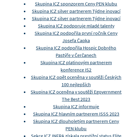
Skupina ICZ sponzorem Ceny PEN klubu
Skupina ICZ silver partnerem Týdne inovací
Skupina ICZ silver partnerem Týdne inovací
Skupina ICZ podporuje mladé talenty
Skupina ICZ podpořila první ročník Ceny
Josefa Čapka
Skupina ICZ podpořila Hospic Dobrého
Pastýře v Čerčanech
Skupina ICZ platinovým partnerem
konference IS2
Skupina ICZ opět oceněna v soutěži Českých
100 nejlepších
Skupina ICZ oceněna v soutěži Egovernment
The Best 2023
Skupina ICZ informuje
Skupina ICZ hlavním partnerem ISSS 2023
Skupina ICZ dlouholetým partnerem Ceny
PEN klubu
Sekce ICZ.INFRA získala prestižní status Elite