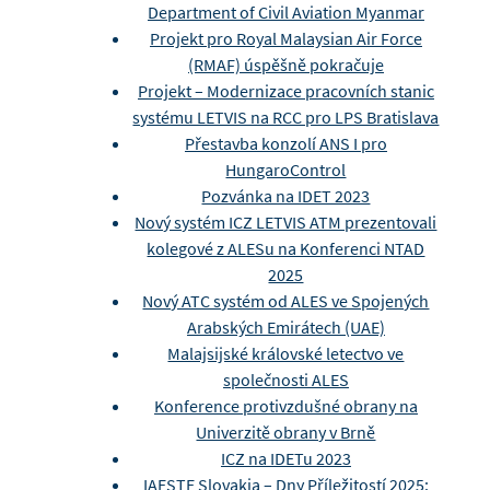
Department of Civil Aviation Myanmar
Projekt pro Royal Malaysian Air Force
(RMAF) úspěšně pokračuje
Projekt – Modernizace pracovních stanic
systému LETVIS na RCC pro LPS Bratislava
Přestavba konzolí ANS I pro
HungaroControl
Pozvánka na IDET 2023
Nový systém ICZ LETVIS ATM prezentovali
kolegové z ALESu na Konferenci NTAD
2025
Nový ATC systém od ALES ve Spojených
Arabských Emirátech (UAE)
Malajsijské královské letectvo ve
společnosti ALES
Konference protivzdušné obrany na
Univerzitě obrany v Brně
ICZ na IDETu 2023
IAESTE Slovakia – Dny Příležitostí 2025: