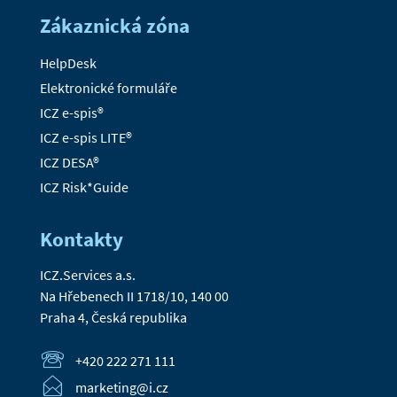
Zákaznická zóna
HelpDesk
Elektronické formuláře
ICZ e-spis®
ICZ e-spis LITE®
ICZ DESA®
ICZ Risk*Guide
Kontakty
ICZ.Services a.s.
Na Hřebenech II 1718/10, 140 00
Praha 4, Česká republika
+420 222 271 111
marketing@i.cz