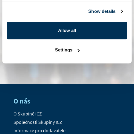
Show details
Allow all
Settings
kontaktní formulář
O nás
O Skupině ICZ
Společnosti Skupiny ICZ
Informace pro dodavatele