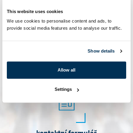
+420 222 271 111
This website uses cookies
We use cookies to personalise content and ads, to
provide social media features and to analyse our traffic.
Show details
Allow all
marketing@i.cz
Settings
kontaktní formulář