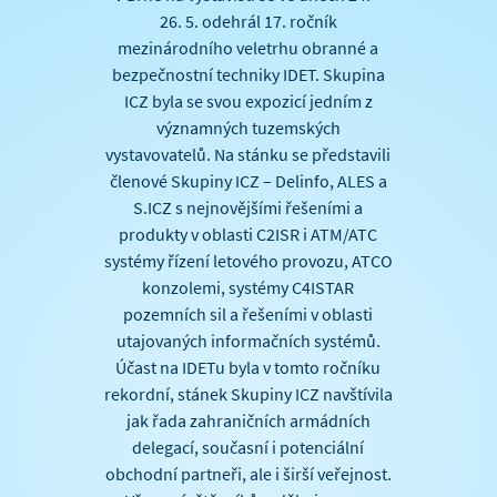
26. 5. odehrál 17. ročník
mezinárodního veletrhu obranné a
bezpečnostní techniky IDET. Skupina
ICZ byla se svou expozicí jedním z
významných tuzemských
vystavovatelů. Na stánku se představili
členové Skupiny ICZ – Delinfo, ALES a
S.ICZ s nejnovějšími řešeními a
produkty v oblasti C2ISR i ATM/ATC
systémy řízení letového provozu, ATCO
konzolemi, systémy C4ISTAR
pozemních sil a řešeními v oblasti
utajovaných informačních systémů.
Účast na IDETu byla v tomto ročníku
rekordní, stánek Skupiny ICZ navštívila
jak řada zahraničních armádních
delegací, současní i potenciální
obchodní partneři, ale i širší veřejnost.