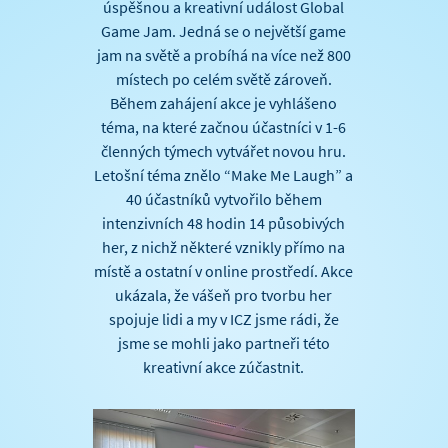
úspěšnou a kreativní událost Global
Game Jam. Jedná se o největší game
jam na světě a probíhá na více než 800
místech po celém světě zároveň.
Během zahájení akce je vyhlášeno
téma, na které začnou účastníci v 1-6
členných týmech vytvářet novou hru.
Letošní téma znělo “Make Me Laugh” a
40 účastníků vytvořilo během
intenzivních 48 hodin 14 působivých
her, z nichž některé vznikly přímo na
místě a ostatní v online prostředí. Akce
ukázala, že vášeň pro tvorbu her
spojuje lidi a my v ICZ jsme rádi, že
jsme se mohli jako partneři této
kreativní akce zúčastnit.