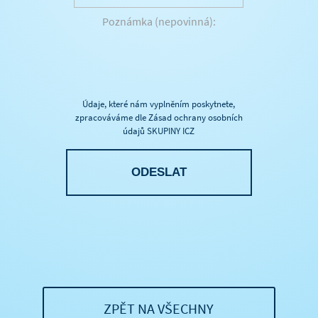
m
m
P
e
a
o
n
i
z
í
l
n
*
*
á
m
Údaje, které nám vyplněním poskytnete,
zpracováváme dle Zásad ochrany osobních
k
údajů SKUPINY ICZ
a
(
n
e
p
o
v
i
n
n
á
ZPĚT NA VŠECHNY