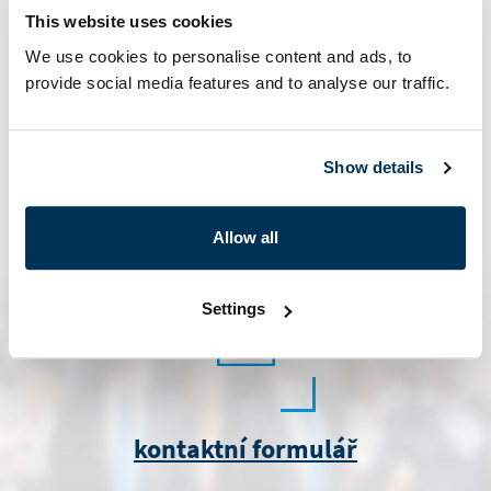
+420 222 271 111
This website uses cookies
We use cookies to personalise content and ads, to
provide social media features and to analyse our traffic.
Show details
marketing@i.cz
Allow all
Settings
kontaktní formulář