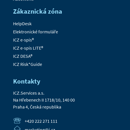
Zákaznická zóna
HelpDesk
Elektronické formuláře
ICZ e-spis®
ICZ e-spis LITE®
ICZ DESA®
ICZ Risk*Guide
Kontakty
ICZ.Services a.s.
Na Hřebenech II 1718/10, 140 00
Praha 4, Česká republika
+420 222 271 111
marketing@i.cz