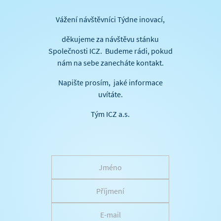
Vážení návštěvníci Týdne inovací,
děkujeme za návštěvu stánku
Společnosti ICZ. Budeme rádi, pokud
nám na sebe zanecháte kontakt.
Napište prosím, jaké informace
uvítáte.
Tým ICZ a.s.
J
m
é
P
n
ř
o
í
E
j
-