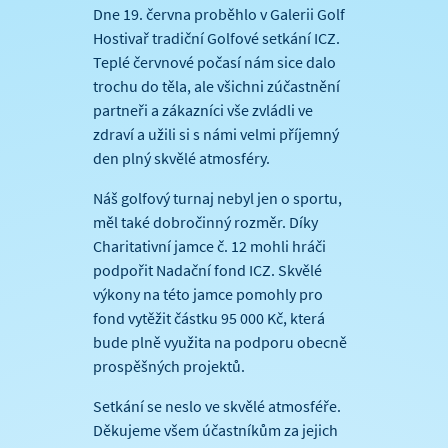
Dne 19. června proběhlo v Galerii Golf
Hostivař tradiční Golfové setkání ICZ.
Teplé červnové počasí nám sice dalo
trochu do těla, ale všichni zúčastnění
partneři a zákazníci vše zvládli ve
zdraví a užili si s námi velmi příjemný
den plný skvělé atmosféry.
Náš golfový turnaj nebyl jen o sportu,
měl také dobročinný rozměr. Díky
Charitativní jamce č. 12 mohli hráči
podpořit Nadační fond ICZ. Skvělé
výkony na této jamce pomohly pro
fond vytěžit částku 95 000 Kč, která
bude plně využita na podporu obecně
prospěšných projektů.
Setkání se neslo ve skvělé atmosféře.
Děkujeme všem účastníkům za jejich