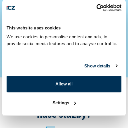
This website uses cookies
We use cookies to personalise content and ads, to
ZPĚT NA VŠECHNY
provide social media features and to analyse our traffic.
AKTUALITY
Show details
Allow all
Máte dotaz či zájem o
Settings
naše služby?