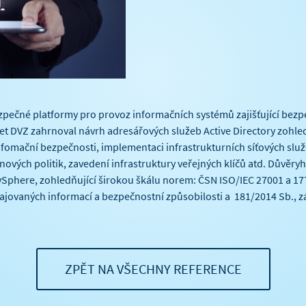
zpečné platformy pro provoz informačních systémů zajišťující bez
ojet DVZ zahrnoval návrh adresářových služeb Active Directory zohle
nfomační bezpečnosti, implementaci infrastrukturních síťových sl
nových politik, zavedení infrastruktury veřejných klíčů atd. Důvěr
Sphere, zohledňující širokou škálu norem: ČSN ISO/IEC 27001 a 17
ajovaných informací a bezpečnostní způsobilosti a 181/2014 Sb., 
ZPĚT NA VŠECHNY REFERENCE