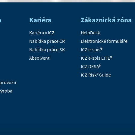
a
Kariéra
Zákaznická zóna
Kariéra v ICZ
HelpDesk
Nabídka práce ČR
Elektronické formuláře
Nabídka práce SK
ICZ e-spis®
Absolventi
ICZ e-spis LITE®
ICZ DESA®
ICZ Risk*Guide
 provozu
 výroba