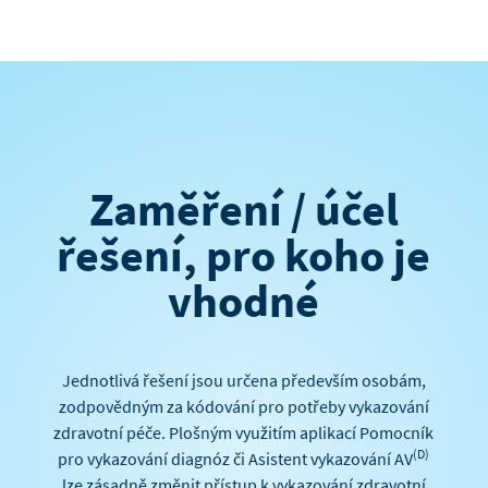
Zaměření / účel
řešení, pro koho je
vhodné
Jednotlivá řešení jsou určena především osobám,
zodpovědným za kódování pro potřeby vykazování
zdravotní péče. Plošným využitím aplikací Pomocník
(D)
pro vykazování diagnóz či Asistent vykazování AV
lze zásadně změnit přístup k vykazování zdravotní