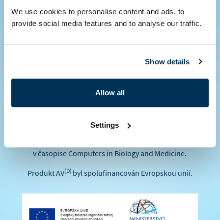
We use cookies to personalise content and ads, to
Další informace,
provide social media features and to analyse our traffic.
shrnutí
Show details
(D)
Produkt AV
byl vyvinut ve spolupráci s teamem Doc.
Allow all
Ing. Pavla Krále, Ph.D. z katedry informatiky a
výpočetní techniky Fakulty aplikovaných věd
Západočeské univerzity v Plzni.
Settings
Zde
naleznete Článek o projektu uveřejněný
v časopise Computers in Biology and Medicine.
(D)
Produkt AV
byl spolufinancován Evropskou unií.