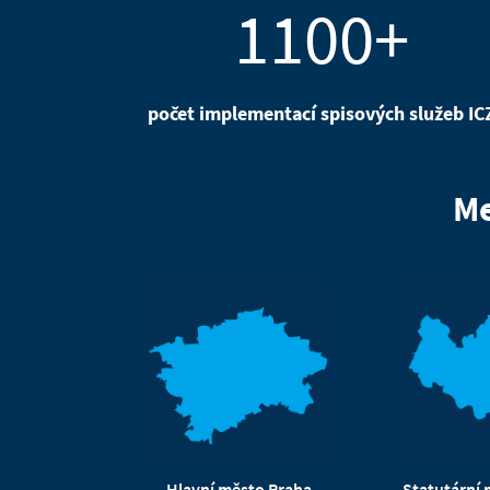
1100+
počet implementací spisových služeb IC
Me
Hlavní město Praha
Statutární