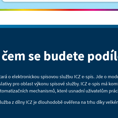
 čem se budete podíl
tará o elektronickou spisovou službu ICZ e-spis. Jde o modu
lativy pro oblast výkonu spisové služby. ICZ e-spis má komf
omatizačních mechanismů, které usnadní uživatelům prác
služba z dílny ICZ je dlouhodobě ověřena na trhu díky velké