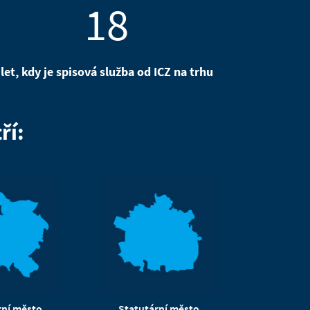
18
let, kdy je spisová služba od ICZ na trhu
ří:
rní město
Statutární město