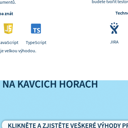
budete tvořit testo
okumentů.
Techno
ba znát
JIRA
JavaScript
TypeScript
 je velkou výhodou.