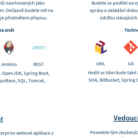
ulů navrhovaných jako
Budete se podílet na vý
ém. Dočasně budete mít na
správy a ukládání doku
á je předmětem přepisu.
údržbu stávající
ba znát
Techno
UML
Git
Jenkins
REST
Hodit se Vám bude také z
ř. OpenJDK, Spring Boot,
SOA, BitBucket, Spring 
iquiBase, SQL, Tomcat,
Vedoucí
ar
Povedete tým zkušených
terprise webové aplikace z