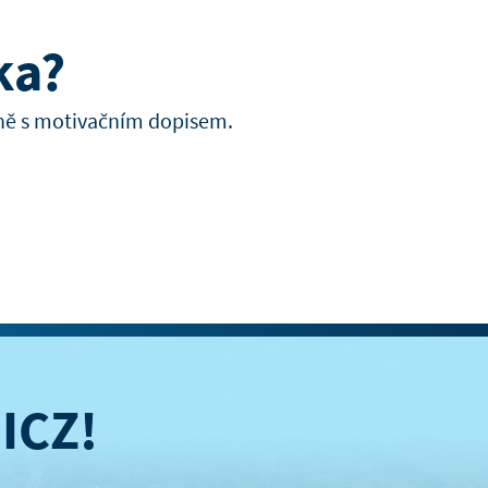
ka?
čně s motivačním dopisem.
ICZ!