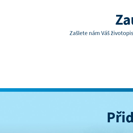
Za
Zašlete nám Váš životopi
Při