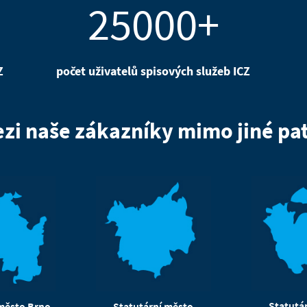
25000+
Z
počet uživatelů spisových služeb ICZ
zi naše zákazníky mimo jiné pat
Statutá
 město Brno
Statutární město