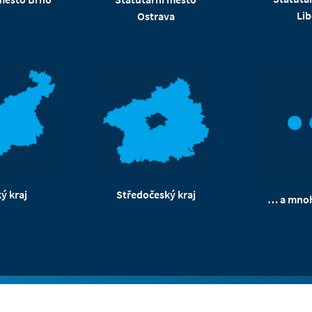
Lib
Ostrava
ý kraj
Středočeský kraj
… a mnoh