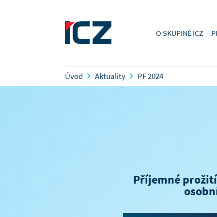
O SKUPINĚ ICZ
P
Úvod
Aktuality
PF 2024
Příjemné prožití
osobní