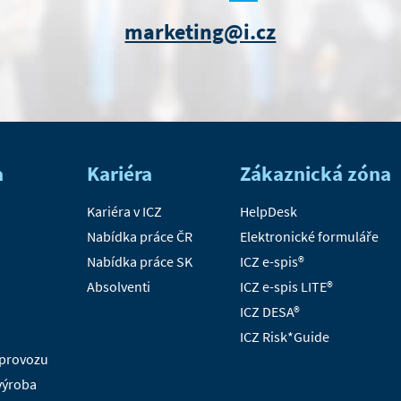
marketing@i.cz
a
Kariéra
Zákaznická zóna
Kariéra v ICZ
HelpDesk
Nabídka práce ČR
Elektronické formuláře
Nabídka práce SK
ICZ e-spis®
Absolventi
ICZ e-spis LITE®
ICZ DESA®
ICZ Risk*Guide
 provozu
 výroba