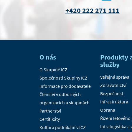
+420 222 271 111
O nás
Produkty 
služby
O Skupině ICZ
Veřejná správa
Společnosti Skupiny ICZ
Zdravotnictví
Informace pro dodavatele
Bezpečnost
Členství v odborných
Infrastruktura
organizacích a skupinách
Obrana
Partnerství
Řízení letového
Certifikáty
Intralogistika a
Kultura podnikání v ICZ