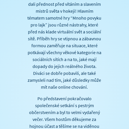
dali přednost před vítáním a slavením
mistrů světa v hokeji! Hlavním
tématem samotné hry “Mnoho povyku
pro lajk” jsou různé nástrahy, které
před nás klade virtuální svět a sociální
sítě. Příběh hry se vtipnou a zábavnou
formou zaměřuje na situace, které
potkávají všechny věkové kategorie na
sociálních sítích a na to, jaké mají
dopady do jejich reálného života.
Diváci se dobře pobavili, ale také
zamysleli nad tím, jaké důsledky může
mít naše online chování.
Po představení pokračovalo
společenské setkání s pestrým
občerstvením a byl to velmi vydařený
večer. Všem hostům děkujeme za
hojnou účast a těšíme se na viděnou