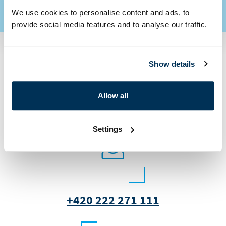
We use cookies to personalise content and ads, to
provide social media features and to analyse our traffic.
Show details
Máte dotaz či zájem o
naše služby?
Allow all
Settings
+420 222 271 111