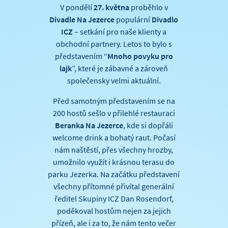
V pondělí
27. května
proběhlo v
Divadle Na Jezerce
populární
Divadlo
ICZ
– setkání pro naše klienty a
obchodní partnery. Letos to bylo s
představením “
Mnoho povyku pro
lajk
”, které je zábavné a zároveň
společensky velmi aktuální.
Před samotným představením se na
200 hostů sešlo v přilehlé restauraci
Beranka Na Jezerce
, kde si dopřáli
welcome drink a bohatý raut. Počasí
nám naštěstí, přes všechny hrozby,
umožnilo využít i krásnou terasu do
parku Jezerka. Na začátku představení
všechny přítomné přivítal generální
ředitel Skupiny ICZ Dan Rosendorf,
poděkoval hostům nejen za jejich
přízeň, ale i za to, že nám tento večer