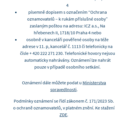
4
písemně dopisem s označením “Ochrana
oznamovatelů – k rukám příslušné osoby”
zaslaným poštou na adresu: ICZ a.s., Na
hřebenech II, 1718/10 Praha 4 nebo
osobně v kanceláři pověřené osoby na téže
adrese v 11. p, kancelář č. 1113 či telefonicky na
čísle + 420 222 271 230. Telefonické hovory nejsou
automaticky nahrávány. Oznámení lze nahrát
pouze v případě osobního setkání.
Oznámení dále můžete podat u
Ministerstva
spravedlnosti
.
Podmínky oznámení se řídí zákonem č. 171/2023 Sb.
o ochraně oznamovatelů, v platném znění. Ke stažení
ZDE
.