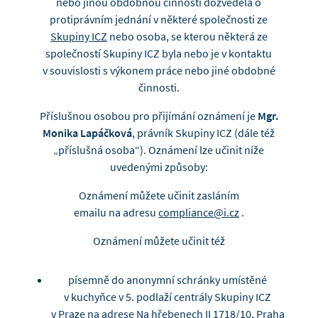
nebo jinou obdobnou činností dozvěděla o
protiprávním jednání v některé společnosti ze
Skupiny ICZ
nebo osoba, se kterou některá ze
společností Skupiny ICZ byla nebo je v kontaktu
v souvislosti s výkonem práce nebo jiné obdobné
činnosti.
Příslušnou osobou pro přijímání oznámení je
Mgr.
Monika Lapáčková
, právník Skupiny ICZ (dále též
„příslušná osoba“). Oznámení lze učinit níže
uvedenými způsoby:
Oznámení můžete učinit zasláním
emailu na adresu
compliance@i.cz
.
Oznámení můžete učinit též
písemně do anonymní schránky umístěné
v kuchyňce v 5. podlaží centrály Skupiny ICZ
v Praze na adrese Na hřebenech II 1718/10, Praha