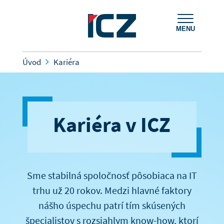
MENU
Úvod
Kariéra
Kariéra v ICZ
Sme stabilná spoločnosť pôsobiaca na IT
trhu už 20 rokov. Medzi hlavné faktory
nášho úspechu patrí tím skúsených
špecialistov s rozsiahlym know-how, ktorí