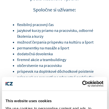
Spoločne si užívame:
flexibilný pracovný čas
jazykové kurzy priamo na pracovisku, odborné
školenia a kurzy
možnosť čerpania príspevku na kultúru a šport
permanentky na masáže a šport
dodatočná dovolenka
firemné akcie a teambuildingy
občerstvenie na pracovisku
príspevok na doplnkové dôchodkové poistenie
príspevok na preventívne zdravotné prehliadky
príspevok na stravné lístky
zľavnené vstupenky do kina
odmeny za odpracované roky, odmeny pre
zamestnancov roka
This website uses cookies
príspevky pri svadbe a narodení dieťaťa a ďalšie
We use cookies to personalise content and ads, to