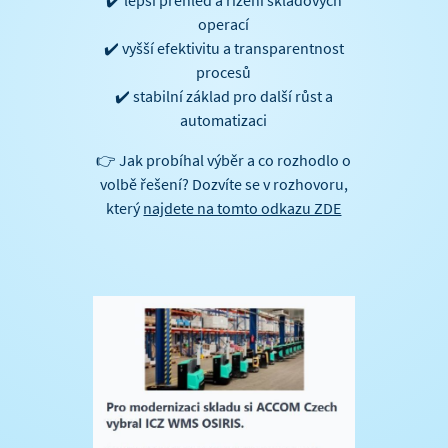
✔️ lepší přehled a řízení skladových
operací
✔️ vyšší efektivitu a transparentnost
procesů
✔️ stabilní základ pro další růst a
automatizaci
👉 Jak probíhal výběr a co rozhodlo o
volbě řešení? Dozvíte se v rozhovoru,
který
najdete na tomto odkazu ZDE