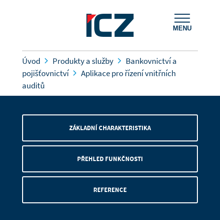
MENU
Úvod
Produkty a služby
Bankovnictví a
pojišťovnictví
Aplikace pro řízení vnitřních
auditů
ZÁKLADNÍ CHARAKTERISTIKA
PŘEHLED FUNKČNOSTI
REFERENCE