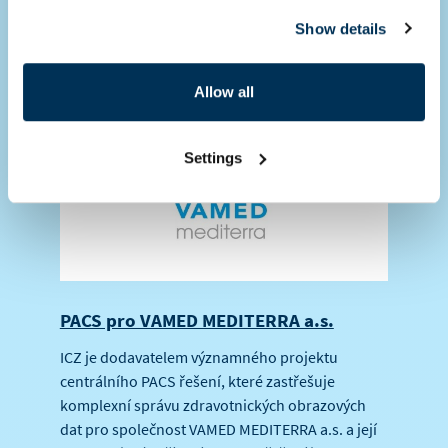
nemocnici v Praze. Projekt je realizován s
Show details
pomocí osvědčeného, oceňovaného a v ČR velmi
rozšířeného řešení ICZ AMIS*PACS FlexServer
G2.
Allow all
Settings
PACS pro VAMED MEDITERRA a.s.
ICZ je dodavatelem významného projektu
centrálního PACS řešení, které zastřešuje
komplexní správu zdravotnických obrazových
dat pro společnost VAMED MEDITERRA a.s. a její