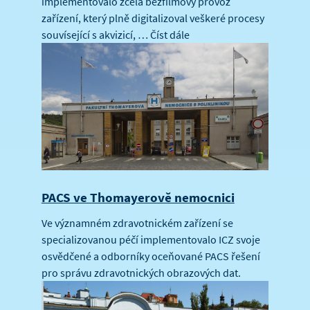
implementovalo zcela bezfilmový provoz
zařízení, který plně digitalizoval veškeré procesy
souvísející s akvizicí, …
Číst dále
PACS ve Thomayerově nemocnici
Ve významném zdravotnickém zařízení se
specializovanou péčí implementovalo ICZ svoje
osvědčené a odborníky oceňované PACS řešení
pro správu zdravotnických obrazových dat.