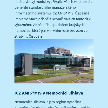
nadstavbový modul využívající všech vlastností a
benefitů standardního manažerského
informačního systému ICZ AMIS*MIS. Úspěšná
implementace přispěla kromě dalších faktorů k
výraznému zlepšení hospodaření krajských
nemocnic, které jen v prvním roce provozu ze
ztráty …
Číst dále
ICZ AMIS*MIS v Nemocnici Jihlava
Nemocnice Jihlava je pro region Vysočina
komplexním zdravotnickým zařízením, které je