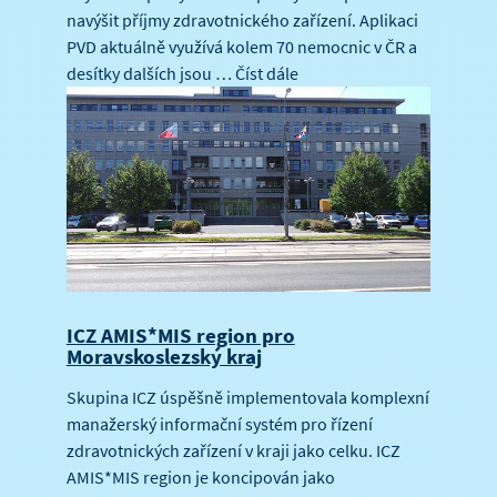
navýšit příjmy zdravotnického zařízení. Aplikaci
PVD aktuálně využívá kolem 70 nemocnic v ČR a
desítky dalších jsou …
Číst dále
ICZ AMIS*MIS region pro
Moravskoslezský kraj
Skupina ICZ úspěšně implementovala komplexní
manažerský informační systém pro řízení
zdravotnických zařízení v kraji jako celku. ICZ
AMIS*MIS region je koncipován jako