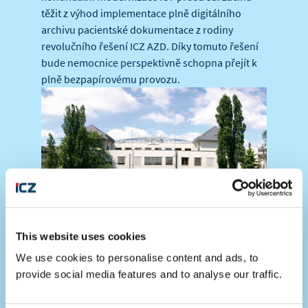
těžit z výhod implementace plně digitálního
archivu pacientské dokumentace z rodiny
revolučního řešení ICZ AZD. Díky tomuto řešení
bude nemocnice perspektivně schopna přejít k
plně bezpapírovému provozu.
This website uses cookies
PACS v ÚVN Praha
We use cookies to personalise content and ads, to
ICZ je realizátorem pro řešení elektronické
provide social media features and to analyse our traffic.
zdravotnické obrazové informace ve špičkovém
zdravotnickém zařízení, Ústřední vojenské