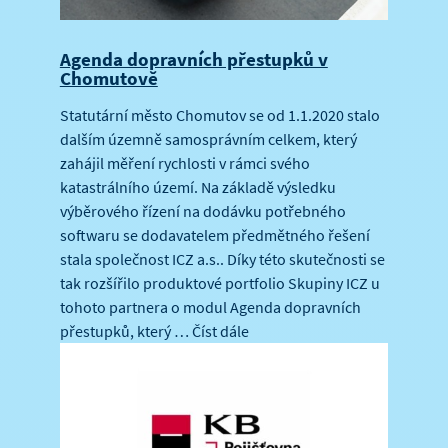
Agenda dopravních přestupků v
Chomutově
Statutární město Chomutov se od 1.1.2020 stalo
dalším územně samosprávním celkem, který
zahájil měření rychlosti v rámci svého
katastrálního území. Na základě výsledku
výběrového řízení na dodávku potřebného
softwaru se dodavatelem předmětného řešení
stala společnost ICZ a.s.. Díky této skutečnosti se
tak rozšířilo produktové portfolio Skupiny ICZ u
tohoto partnera o modul Agenda dopravních
přestupků, který …
Číst dále