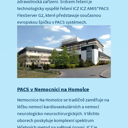
zdravotnická zařízení. Srdcem řešení je
technologicky vyspělé řešení ICZ ICZ AMIS*PACS
FlexServer G2, které představuje současnou
evropskou špičku v PACS systémech.
PACS v Nemocnici na Homolce
Nemocnice Na Homolce se tradičně zaměřuje na
léčbu nemocí kardiovaskulárních a nemocí
neurologicko-neurochirurgických. V těchto
oborech poskytuje komplexní spektrum
léčebných metod na světové úrovni. ICZ je