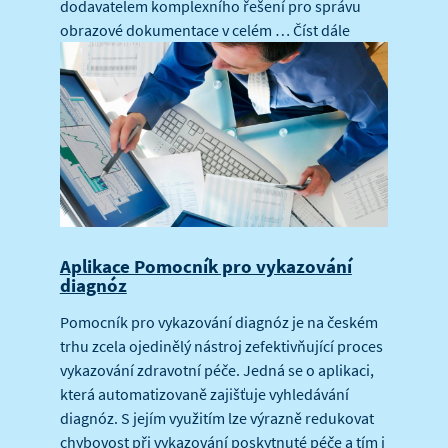
dodavatelem komplexního řešení pro správu
obrazové dokumentace v celém …
Číst dále
Aplikace Pomocník pro vykazování
diagnóz
Pomocník pro vykazování diagnóz je na českém
trhu zcela ojedinělý nástroj zefektivňující proces
vykazování zdravotní péče. Jedná se o aplikaci,
která automatizovaně zajišťuje vyhledávání
diagnóz. S jejím využitím lze výrazně redukovat
chybovost při vykazování poskytnuté péče a tím i