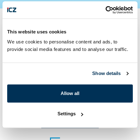
This website uses cookies
Máte otázku alebo
We use cookies to personalise content and ads, to
záujem o naše
provide social media features and to analyse our traffic.
služby?
Show details
Allow all
Settings
+420 222 271 111