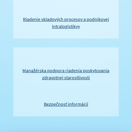
Riadenie skladových procesov a podnikovej
intralogistikyy
Manažérska podpora riadenia poskytovania
zdravotnej starostlivosti
Bezpečnosť informácií