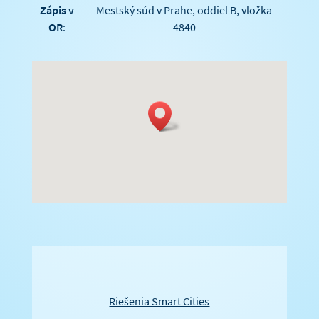
Zápis v
Mestský súd v Prahe, oddiel B, vložka
OR
:
4840
Riešenia Smart Cities