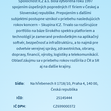
Spoločnosť ICZ a.s. bola vytvorená roku 1997
spojením úspešných popredných IT firiem v Českej a
Slovenskej republike. Prepojením s ďalšími
subjektmi postupne vznikol v priebehu nasledujúcich
rokov koncern – Skupina ICZ. Trvalo sa rozširujúce
portfólio na báze širokého spektra platforiem a
technológií je zamerané predovšetkým na aplikačný
softvér, bezpečnosť a infraštruktúru, a to najmä pre
odvetvie verejnej správy, zdravotníctva, obrany,
dopravy, financií, výroby, logistiky a telekomunikácií.
Oblasť záujmu sa v priebehu rokov rozšírila z ČR a SR
aj na ďalšie krajiny.
Sídlo
:
Na hřebenech II 1718/10, Praha 4, 140 00,
Česká republika
IČO
:
25145444
IČ DPH
:
CZ699000372