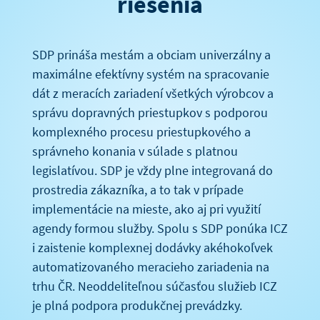
riešenia
SDP prináša mestám a obciam univerzálny a
maximálne efektívny systém na spracovanie
dát z meracích zariadení všetkých výrobcov a
správu dopravných priestupkov s podporou
komplexného procesu priestupkového a
správneho konania v súlade s platnou
legislatívou. SDP je vždy plne integrovaná do
prostredia zákazníka, a to tak v prípade
implementácie na mieste, ako aj pri využití
agendy formou služby. Spolu s SDP ponúka ICZ
i zaistenie komplexnej dodávky akéhokoľvek
automatizovaného meracieho zariadenia na
trhu ČR. Neoddeliteľnou súčasťou služieb ICZ
je plná podpora produkčnej prevádzky.