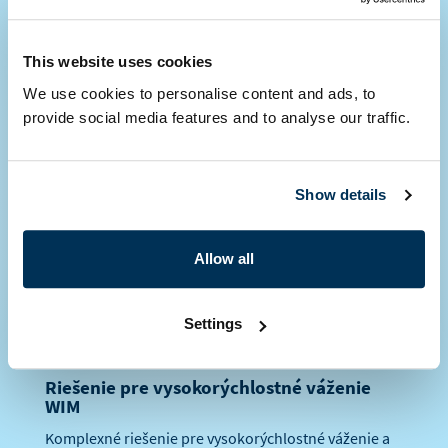
This website uses cookies
Detekcia dopravných priestupkov a
We use cookies to personalise content and ads, to
agenda SDP
provide social media features and to analyse our traffic.
Komplexné riešenie pre detekciu dopravných
priestupkov a vedenia správneho konania.
Show details
s
Produktový list v pdf (CZ)
Allow all
Settings
Riešenie pre vysokorýchlostné váženie
WIM
Komplexné riešenie pre vysokorýchlostné váženie a