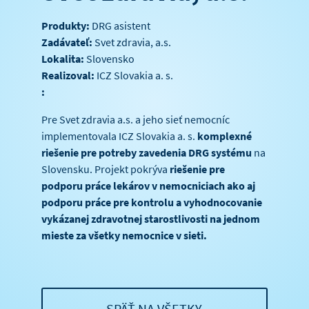
Produkty:
DRG asistent
Zadávateľ:
Svet zdravia, a.s.
Lokalita:
Slovensko
Realizoval:
ICZ Slovakia a. s.
:
Pre Svet zdravia a.s. a jeho sieť nemocníc
implementovala ICZ Slovakia a. s.
komplexné
riešenie pre potreby zavedenia DRG systému
na
Slovensku. Projekt pokrýva
riešenie pre
podporu práce lekárov v nemocniciach ako aj
podporu práce pre kontrolu a vyhodnocovanie
vykázanej zdravotnej starostlivosti na jednom
mieste za všetky nemocnice v sieti.
SPÄŤ NA VŠETKY