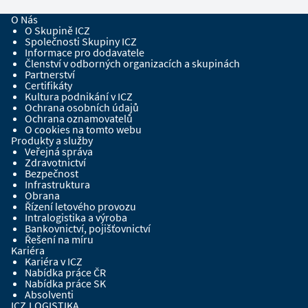
O Nás
O Skupině ICZ
Společnosti Skupiny ICZ
Informace pro dodavatele
Členství v odborných organizacích a skupinách
Partnerství
Certifikáty
Kultura podnikání v ICZ
Ochrana osobních údajů
Ochrana oznamovatelů
O cookies na tomto webu
Produkty a služby
Veřejná správa
Zdravotnictví
Bezpečnost
Infrastruktura
Obrana
Řízení letového provozu
Intralogistika a výroba
Bankovnictví, pojišťovnictví
Řešení na míru
Kariéra
Kariéra v ICZ
Nabídka práce ČR
Nabídka práce SK
Absolventi
ICZ.LOGISTIKA