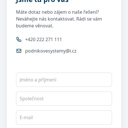
Máte dotaz nebo zájem o naše řešení?
Neváhejte nás kontaktovat. Rádi se vám
budeme věnovat.
+420 222 271 111
podnikovesystemy@i.cz
Kontaktní formulář
Jméno a příjmení
Společnost
E-mail