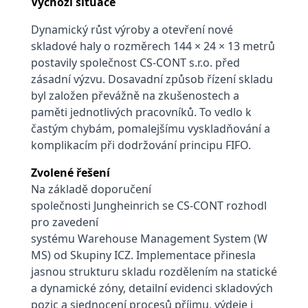
Výchozí situace
Dynamický růst výroby a otevření nové
skladové haly o rozměrech 144 × 24 × 13 metrů
postavily společnost CS-CONT s.r.o. před
zásadní výzvu. Dosavadní způsob řízení skladu
byl založen převážně na zkušenostech a
paměti jednotlivých pracovníků. To vedlo k
častým chybám, pomalejšímu vyskladňování a
komplikacím při dodržování principu FIFO.
Zvolené řešení
Na základě doporučení
společnosti Jungheinrich se CS-CONT rozhodl
pro zavedení
systému Warehouse Management System (W
MS) od Skupiny ICZ. Implementace přinesla
jasnou strukturu skladu rozdělením na statické
a dynamické zóny, detailní evidenci skladových
pozic a sjednocení procesů příjmu, výdeje i