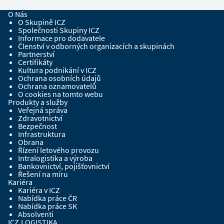
O Nás
O Skupině ICZ
Společnosti Skupiny ICZ
Informace pro dodavatele
Členství v odborných organizacích a skupinách
Partnerství
Certifikáty
Kultura podnikání v ICZ
Ochrana osobních údajů
Ochrana oznamovatelů
O cookies na tomto webu
Produkty a služby
Veřejná správa
Zdravotnictví
Bezpečnost
Infrastruktura
Obrana
Řízení letového provozu
Intralogistika a výroba
Bankovnictví, pojišťovnictví
Řešení na míru
Kariéra
Kariéra v ICZ
Nabídka práce ČR
Nabídka práce SK
Absolventi
ICZ.LOGISTIKA