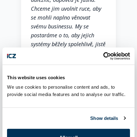
Chceme jim uvolnit ruce, aby
se mohli naplno věnovat
svému businessu. My se
postaráme o to, aby jejich
systémy běžely spolehlivě, jistě
a bez zbytečných starostí. To,
co je podporuje v jejich práci,
musí fungovat — a právě tuto
This website uses cookies
bezproblémovost zajišťujeme
We use cookies to personalise content and ads, to
my.”
provide social media features and to analyse our traffic.
Lucie Šandová
Vedoucí servisního oddělení
Show details