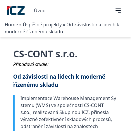
Úvod
Home
»
Úspěšné projekty
»
Od závislosti na lidech k
moderně řízenému skladu
CS-CONT s.r.o.
Případová studie:
Od závislosti na lidech k moderně
řízenému skladu
Implementace
Warehouse
Management
Sy
stemu
(WMS) ve společnosti CS-CONT
s.r.o.,
realizovaná
Skupinou
ICZ, přinesla
výrazné zefektivnění skladových procesů,
odstranění závislosti na znalostech