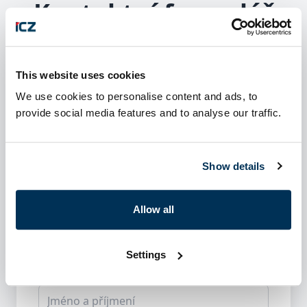
Kontaktní formulář
This website uses cookies
We use cookies to personalise content and ads, to
Jsme tu pro vás
provide social media features and to analyse our traffic.
Máte dotaz nebo zájem o naše řešení?
Neváhejte nás kontaktovat. Rádi se vám
Show details
budeme věnovat.
+420 222 271 111
Allow all
podnikovesystemy@i.cz
Settings
Kontaktní formulář
Jméno a příjmení