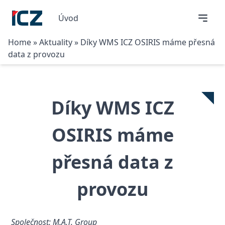
Úvod
Home
»
Aktuality
»
Díky WMS ICZ OSIRIS máme přesná
data z provozu
Díky WMS ICZ
OSIRIS máme
přesná data z
provozu
Společnost: M.A.T. Group