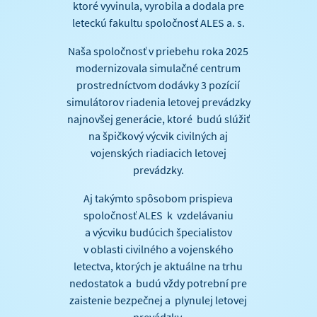
ktoré vyvinula, vyrobila a dodala pre
leteckú fakultu spoločnosť ALES a. s.
Naša spoločnosť v priebehu roka 2025
modernizovala simulačné centrum
prostredníctvom dodávky 3 pozícií
simulátorov riadenia letovej prevádzky
najnovšej generácie, ktoré budú slúžiť
na špičkový výcvik civilných aj
vojenských riadiacich letovej
prevádzky.
Aj takýmto spôsobom prispieva
spoločnosť ALES k vzdelávaniu
a výcviku budúcich špecialistov
v oblasti civilného a vojenského
letectva, ktorých je aktuálne na trhu
nedostatok a budú vždy potrební pre
zaistenie bezpečnej a plynulej letovej