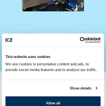
SPÄŤ NA VŠETKY AKTUALITY
This website uses cookies
We use cookies to personalise content and ads, to
provide social media features and to analyse our traffic.
Show details
Máte otázku alebo
záujem o naše
Allow all