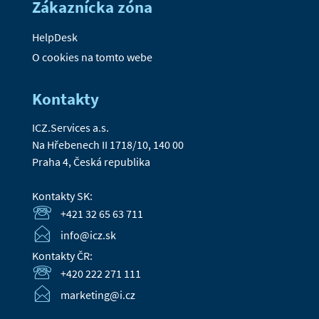
Zákaznícka zóna
HelpDesk
O cookies na tomto webe
Kontakty
ICZ.Services a.s.
Na Hřebenech II 1718/10, 140 00
Praha 4, Česká republika
Kontakty SK:
+421 32 65 63 711
info@icz.sk
Kontakty ČR:
+420 222 271 111
marketing@i.cz