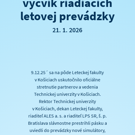
výcvik riadiacich
letovej prevádzky
21. 1. 2026
9.12.25´ sa na pôde Leteckej fakulty
v Košiciach uskutočnilo oficiálne
stretnutie partnerov a vedenia
Technickej univerzity v Košiciach.
Rektor Technickej univerzity
v Košiciach, dekan Leteckej fakulty,
riaditeľ ALES a. s. a riaditeľ LPS SR, š. p.
Bratislava slávnostne prestrihli pásku a
uviedli do prevádzky nové simulátory,