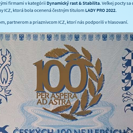
ými firmami v kategórii
Dynamický rast & Stabilita
. Veľkej pocty sa
iny ICZ, ktorá bola ocenená čestným titulom
LADY PRO 2022
.
, partnerom a priaznivcom ICZ, ktorí nás podporili v hlasovaní.