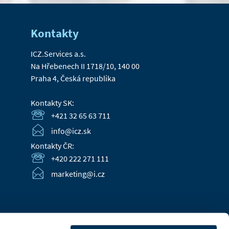
Kontakty
ICZ.Services a.s.
Na Hřebenech II 1718/10, 140 00
Praha 4, Česká republika
Kontakty SK:
+421 32 65 63 711
info@icz.sk
Kontakty ČR:
+420 222 271 111
marketing@i.cz