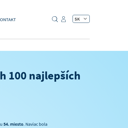
SK
ONTAKT
h 100 najlepších
ku
54. miesto
. Naviac bola