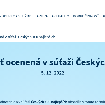
RODUKTY A SLUŽBY
KARIÉRA
AKTUALITY
DOBROČINNOSŤ
K
ná v súťaži Českých 100 najlepších
ť ocenená v súťaži Českýc
5. 12. 2022
odnotenie a v súťaži
Českých 100 najlepších
obsadila v tomto roční