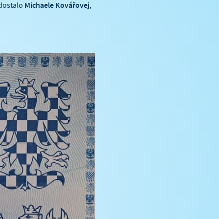
 dostalo
Michaele Kovářovej
,