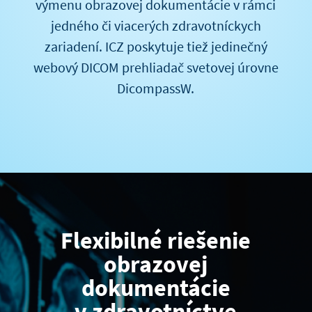
výmenu obrazovej dokumentácie v rámci
jedného či viacerých zdravotníckych
zariadení. ICZ poskytuje tiež jedinečný
webový DICOM prehliadač svetovej úrovne
DicompassW.
Flexibilné riešenie
obrazovej
dokumentácie
v zdravotníctve