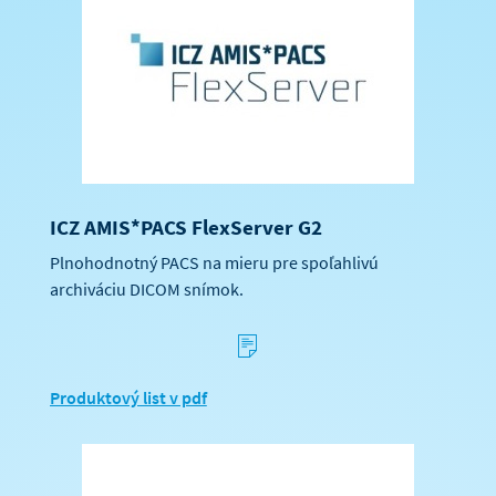
ICZ AMIS*PACS FlexServer G2
Plnohodnotný PACS na mieru pre spoľahlivú
archiváciu DICOM snímok.
s
Produktový list v pdf