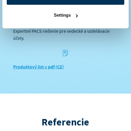
Settings
AMIS PACS*SciencePACS
Expertné PACS riešenie pre vedecké a vzdelávacie
účely.
s
Produktový list v pdf (CZ)
Referencie