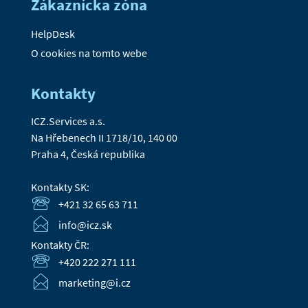
Zákaznícka zóna
HelpDesk
O cookies na tomto webe
Kontakty
ICZ.Services a.s.
Na Hřebenech II 1718/10, 140 00
Praha 4, Česká republika
Kontakty SK:
+421 32 65 63 711
info@icz.sk
Kontakty ČR:
+420 222 271 111
marketing@i.cz