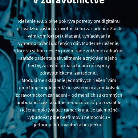
Riešenie PACS plne pokrýva potreby pre digitálnu
prevádzku vášho zdravotníckeho zariadenia. Zaistí
vám komfort pri ukladaní, vyhľadávaní a
vyhodnocovaní uložených dát. Moderné riešenie,
ktoré so sebou nesie v prvom rade zníženie radiačnej
záťaže pacienta a skvalitnenie a zrýchlenie jeho
liečby, zároveň prináša finančné úspory
zdravotníckemu zariadeniu.
Modulárne skladanie jednotlivých riešení vám
umožňuje implementáciu systému v akomkoľvek
zdravotníckom zariadení – od menších súkromných
ambulancií cez fakultné nemocnice až po rozsiahle
riešenia pokrývajúce rámec kraja. Je tak možné
vybudovať plne bezfilmovú nemocnicu –
jednoduchú, kvalitnú a bezpečnú.