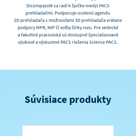
DicompassW sa radí k špičke medzi PACS
prehliadačmi. Podporuje ucelenú agendu
2D prehliadača s možnosťami 3D prehliadača vrátane
podpory MPR, MIP či voľby šírky rezu. Pre vedecké
a fakultné pracoviská sú dostupné špecializované
výukové a výskumné PACS riešenia Science PACS.
Súvisiace produkty