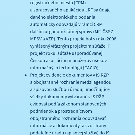
registračného miesta (CRM)
a spracovaného aplikáciou JRF sa údaje
daného elektronického podania
automaticky odovzdajú v rámci CRM
ďalším orgánom štátnej správy (MF, ČSSZ,
MPSV a VZP). Tento projekt bol v roku 2008
vyhlásený víťazným projektom súťaže IT
projekt roku, súťaže usporadúvanej
Českou asociáciou manažérov úsekov
informačných technológií (CACIO).
Projekt evidencie dokumentov v IS RŽP
a obojstranné rozhranie medzi agendou
a spisovou službou úradu, umožňujúce
všetky dokumenty vytvárané v IS RŽP
evidovať podľa zákonom stanovených
podmienok a prostredníctvom
obojstranného rozhrania odovzdávať
informácie a dokumenty tak zo strany
podateľne úradu (spisovej služby) do IS