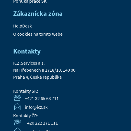
Ponuka práce SK
Zákaznícka zóna
HelpDesk
O cookies na tomto webe
Kontakty
ICZ.Services a.s.
Na Hřebenech II 1718/10, 140 00
Praha 4, Česká republika
Kontakty SK:
+421 32 65 63 711
info@icz.sk
Kontakty ČR:
+420 222 271 111