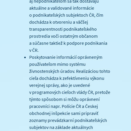
aj nepodnikateľom sa tak dostávajú
aktuálne a validované informácie
o podnikateľských subjektoch ČR, čím
dochádza k otvoreniu a väčšej
transparentnosti podnikateľského
prostredia voči ostatným občanom
a súčasne taktiež k podpore podnikania
v ČR.
Poskytovanie informácií oprávneným
používateľom mimo systému
živnostenských úradov. Realizáciou tohto
cieľa dochádza k zefektívneniu výkonu
verejnej správy, ako je uvedené
v programových cieľoch vlády ČR, pretože
týmto spôsobom si môžu oprávnení
pracovníci napr. Polície ČR a Českej
obchodnej inšpekcie sami pripraviť
zoznamy prevádzkarní podnikateľských
subjektov na základe aktuálnych