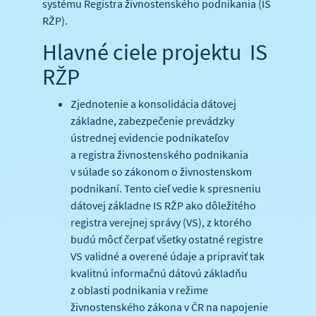
systému Registra živnostenského podnikania (IS
RŽP).
Hlavné ciele projektu IS
RŽP
Zjednotenie a konsolidácia dátovej
základne, zabezpečenie prevádzky
ústrednej evidencie podnikateľov
a registra živnostenského podnikania
v súlade so zákonom o živnostenskom
podnikaní. Tento cieľ vedie k spresneniu
dátovej základne IS RŽP ako dôležitého
registra verejnej správy (VS), z ktorého
budú môcť čerpať všetky ostatné registre
VS validné a overené údaje a pripraviť tak
kvalitnú informačnú dátovú základňu
z oblasti podnikania v režime
živnostenského zákona v ČR na napojenie