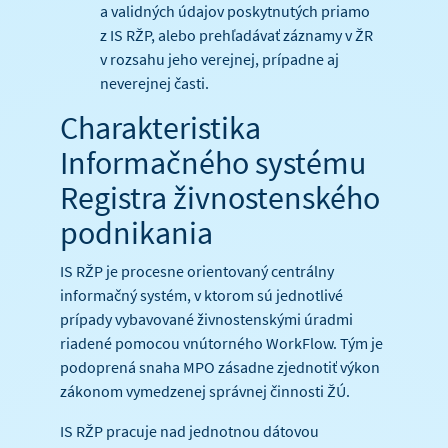
a validných údajov poskytnutých priamo
z IS RŽP, alebo prehľadávať záznamy v ŽR
v rozsahu jeho verejnej, prípadne aj
neverejnej časti.
Charakteristika
Informačného systému
Registra živnostenského
podnikania
IS RŽP je procesne orientovaný centrálny
informačný systém, v ktorom sú jednotlivé
prípady vybavované živnostenskými úradmi
riadené pomocou vnútorného WorkFlow. Tým je
podoprená snaha MPO zásadne zjednotiť výkon
zákonom vymedzenej správnej činnosti ŽÚ.
IS RŽP pracuje nad jednotnou dátovou