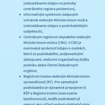
(odovzdávanie údajov na potreby
centrálneho registra poistencov),
Informačným systémom údajových
schránok vedeným Ministerstvom vnútra
(odovzdávanie údajov o podnikateľských
subjektoch),
Centrálnym registrom obyvateľov vedeným
Ministerstvom vnútra (CRO). V CRO je
overovaná správnosť údajov o osobách,
ktoré sú podnikateľmi, zodpovednými
zástupcami, vedúcimi organizačnej zložky
podniku alebo členmi štatutárnych
orgánov,
Registrom trestov vedeným Ministerstvom
spravodlivosti (RT). Pre samotných
podnikateľov je významné prepojenie IS
RŽP a Registra trestov (overovanie
bezúhonnosti), keďže podnikateľ už
nemusí ako súčasť podania dokladať výpis