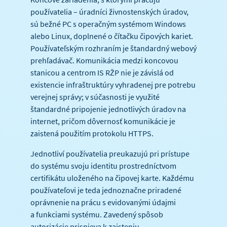
používatelia – úradníci živnostenských úradov,
sú bežné PC s operačným systémom Windows
alebo Linux, doplnené o čítačku čipových kariet.
Používateľským rozhraním je štandardný webový
prehľadávač. Komunikácia medzi koncovou
stanicou a centrom IS RŽP nie je závislá od
existencie infraštruktúry vyhradenej pre potrebu
verejnej správy; v súčasnosti je využité
štandardné pripojenie jednotlivých úradov na
internet, pričom dôvernosť komunikácie je
zaistená použitím protokolu HTTPS.
Jednotliví používatelia preukazujú pri prístupe
do systému svoju identitu prostredníctvom
certifikátu uloženého na čipovej karte. Každému
používateľovi je teda jednoznačne priradené
oprávnenie na prácu s evidovanými údajmi
a funkciami systému. Zavedený spôsob
autorizácie prispieva k zaisteniu