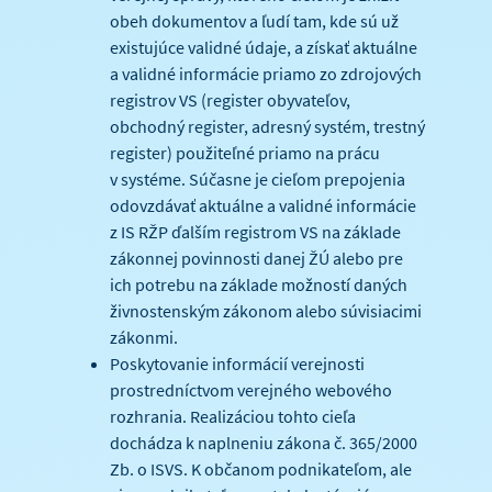
obeh dokumentov a ľudí tam, kde sú už
existujúce validné údaje, a získať aktuálne
a validné informácie priamo zo zdrojových
registrov VS (register obyvateľov,
obchodný register, adresný systém, trestný
register) použiteľné priamo na prácu
v systéme. Súčasne je cieľom prepojenia
odovzdávať aktuálne a validné informácie
z IS RŽP ďalším registrom VS na základe
zákonnej povinnosti danej ŽÚ alebo pre
ich potrebu na základe možností daných
živnostenským zákonom alebo súvisiacimi
zákonmi.
Poskytovanie informácií verejnosti
prostredníctvom verejného webového
rozhrania. Realizáciou tohto cieľa
dochádza k naplneniu zákona č. 365/2000
Zb. o ISVS. K občanom podnikateľom, ale