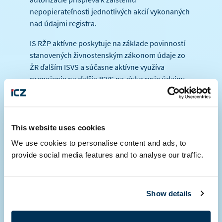
nepopierateľnosti jednotlivých akcií vykonaných
nad údajmi registra.
IS RŽP aktívne poskytuje na základe povinností
stanovených živnostenským zákonom údaje zo
ŽR ďalším ISVS a súčasne aktívne využíva
prepojenie na ďalšie ISVS na získavanie údajov
z týchto ISVS alebo pre on-line overovanie
údajov nutných pre činnosť ŽÚ.
IS RŽP AKTÍVNE
This website uses cookies
KOMUNIKUJE
We use cookies to personalise content and ads, to
S NASLEDUJÚCIMI
provide social media features and to analyse our traffic.
INFORMAČNÝMI SYSTÉMAMI
VEREJNEJ SPRÁVY:
Show details
Registrom ekonomických subjektov
vedeným Českým štatistickým úradom