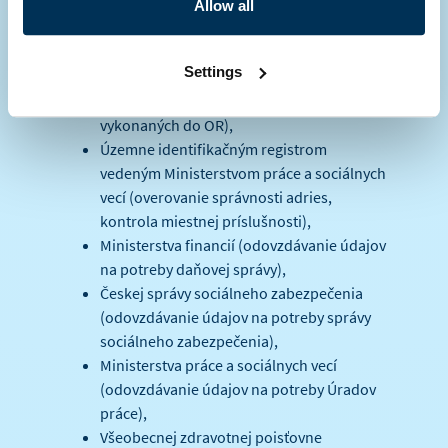
(prideľovanie identifikačných čísel,
Allow all
odovzdávanie údajov na účely štatistiky),
Obchodným registrom vedeným
Settings
Ministerstvom spravodlivosti (podklady
pre zápis a informácie o zápisoch
vykonaných do OR),
Územne identifikačným registrom
vedeným Ministerstvom práce a sociálnych
vecí (overovanie správnosti adries,
kontrola miestnej príslušnosti),
Ministerstva financií (odovzdávanie údajov
na potreby daňovej správy),
Českej správy sociálneho zabezpečenia
(odovzdávanie údajov na potreby správy
sociálneho zabezpečenia),
Ministerstva práce a sociálnych vecí
(odovzdávanie údajov na potreby Úradov
práce),
Všeobecnej zdravotnej poisťovne