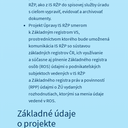
RŽP, ako z IS RŽP do spisovej služby úradu
s cieľom vypraviť, evidovať a archivovať
dokumenty.
Projekt Úpravy IS RŽP smerom
k Základným registrom VS,
prostredníctvom ktorého bude umožnená
komunikácia IS RŽP so sústavou
základných registrov ČR, ich využívanie
a súčasne aj plnenie Základného registra
osôb (ROS) údajmi o podnikateľských
subjektoch vedených v IS RŽP
a Základného registra práv a povinností
(RPP) údajmi o ŽÚ vydaných
rozhodnutiach, ktorými sa menia údaje
vedené v ROS.
Základné údaje
o projekte