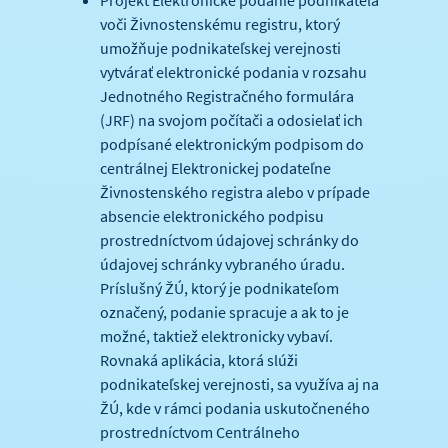
voči Živnostenskému registru, ktorý
umožňuje podnikateľskej verejnosti
vytvárať elektronické podania v rozsahu
Jednotného Registračného formulára
(JRF) na svojom počítači a odosielať ich
podpísané elektronickým podpisom do
centrálnej Elektronickej podateľne
Živnostenského registra alebo v prípade
absencie elektronického podpisu
prostredníctvom údajovej schránky do
údajovej schránky vybraného úradu.
Príslušný ŽÚ, ktorý je podnikateľom
označený, podanie spracuje a ak to je
možné, taktiež elektronicky vybaví.
Rovnaká aplikácia, ktorá slúži
podnikateľskej verejnosti, sa využíva aj na
ŽÚ, kde v rámci podania uskutočneného
prostredníctvom Centrálneho