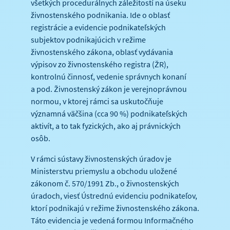
všetkých procedurálnych záležitostí na úseku
živnostenského podnikania. Ide o oblasť
registrácie a evidencie podnikateľských
subjektov podnikajúcich v režime
živnostenského zákona, oblasť vydávania
výpisov zo živnostenského registra (ŽR),
kontrolnú činnosť, vedenie správnych konaní
a pod. Živnostenský zákon je verejnoprávnou
normou, v ktorej rámci sa uskutočňuje
významná väčšina (cca 90 %) podnikateľských
aktivít, a to tak fyzických, ako aj právnických
osôb.
V rámci sústavy živnostenských úradov je
Ministerstvu priemyslu a obchodu uložené
zákonom č. 570/1991 Zb., o živnostenských
úradoch, viesť Ústrednú evidenciu podnikateľov,
ktorí podnikajú v režime živnostenského zákona.
Táto evidencia je vedená formou Informačného