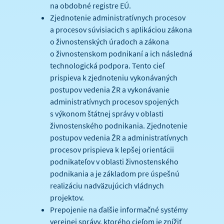
na obdobné registre EÚ.
Zjednotenie administratívnych procesov
a procesov súvisiacich s aplikáciou zákona
o živnostenských úradoch a zákona
o živnostenskom podnikaní a ich následná
technologická podpora. Tento cieľ
prispieva k zjednoteniu vykonávaných
postupov vedenia ŽR a vykonávanie
administratívnych procesov spojených
s výkonom štátnej správy v oblasti
živnostenského podnikania. Zjednotenie
postupov vedenia ŽR a administratívnych
procesov prispieva k lepšej orientácii
podnikateľov v oblasti živnostenského
podnikania a je základom pre úspešnú
realizáciu nadväzujúcich vládnych
projektov.
Prepojenie na ďalšie informačné systémy
verejnej správy, ktorého cieľom je znížiť