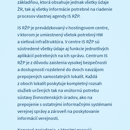
základňou, ktorá obsahuje jednak všetky údaje
ŽR, tak aj všetky informácie potrebné na riadenie
procesov vlastnej agendy IS RŽP.
IS RŽP je prevádzkovaný v hostingovom centre,
v ktorom je umiestnený všetok potrebný HW
a sieťová infraštruktúra. V centre IS RŽP sú
sústredené všetky údaje aj funkcie jednotlivých
aplikácií potrebných na ich správu. Centrum IS
RŽP je z dôvodu zaistenia vysokej bezpečnosti
a dostupnosti rozdelené do dvoch navzájom
prepojených samostatných lokalít. Každá
z oboch lokalít poskytuje kompletný rozsah
služieb určených tak na vnútornú potrebu
sústavy živnostenských úradov, ako na
prepojenie s ostatnými informačnými systémami
verejnej správy a zároveň na poskytovanie
informácií verejnosti.
Koncové zariadenia, s ktorými pracujú