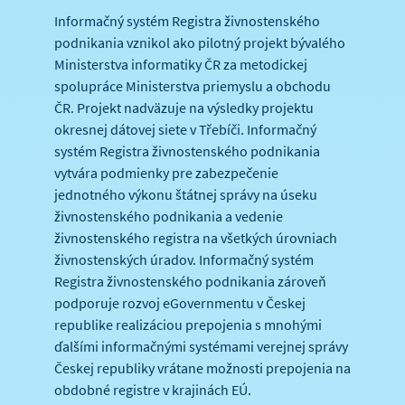
Informačný systém Registra živnostenského
podnikania vznikol ako pilotný projekt bývalého
Ministerstva informatiky ČR za metodickej
spolupráce Ministerstva priemyslu a obchodu
ČR. Projekt nadväzuje na výsledky projektu
okresnej dátovej siete v Třebíči. Informačný
systém Registra živnostenského podnikania
vytvára podmienky pre zabezpečenie
jednotného výkonu štátnej správy na úseku
živnostenského podnikania a vedenie
živnostenského registra na všetkých úrovniach
živnostenských úradov. Informačný systém
Registra živnostenského podnikania zároveň
podporuje rozvoj eGovernmentu v Českej
republike realizáciou prepojenia s mnohými
ďalšími informačnými systémami verejnej správy
Českej republiky vrátane možnosti prepojenia na
obdobné registre v krajinách EÚ.