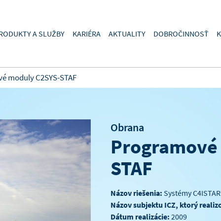
RODUKTY A SLUŽBY
KARIÉRA
AKTUALITY
DOBROČINNOSŤ
K
é moduly C2SYS-STAF
Obrana
Programové 
STAF
Názov riešenia:
Systémy C4ISTAR
Názov subjektu ICZ, ktorý realiz
Dátum realizácie:
2009