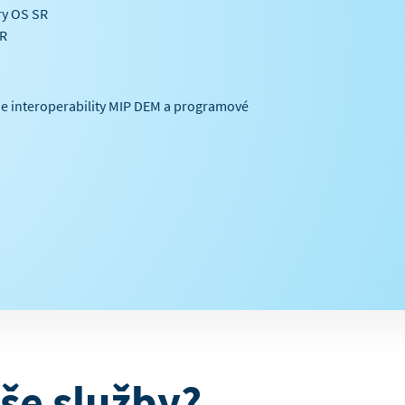
ry OS SR
SR
e interoperability MIP DEM a programové
še služby?