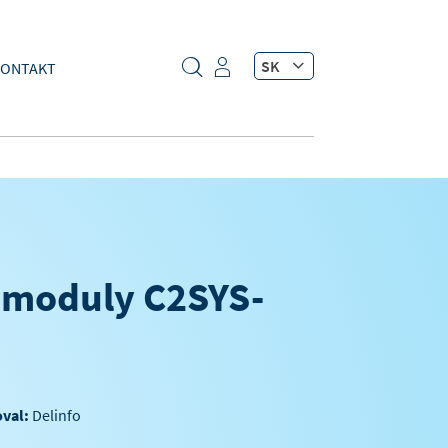
SK
ONTAKT
moduly C2SYS-
oval:
Delinfo