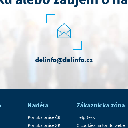
delinfo@delinfo.cz
a
Kariéra
Zákaznícka zóna
Ponuka práce ČR
HelpDesk
Ponuka práce SK
O cookies na tomto webe