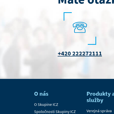
+420 222272111
O nás
Produkty 
služby
O Skupine ICZ
Verejná správa
Spoločnosti Skupiny ICZ