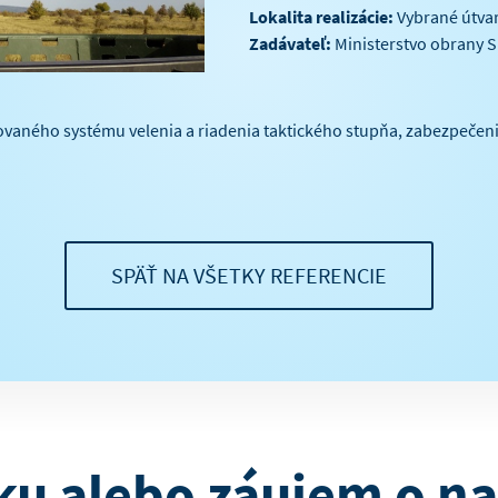
Lokalita realizácie:
Vybrané útva
Zadávateľ:
Ministerstvo obrany 
ného systému velenia a riadenia taktického stupňa, zabezpečeni
SPÄŤ NA VŠETKY REFERENCIE
ku alebo záujem o na