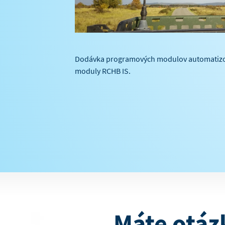
Dodávka programových modulov automatizova
moduly RCHB IS.
Máte otáz